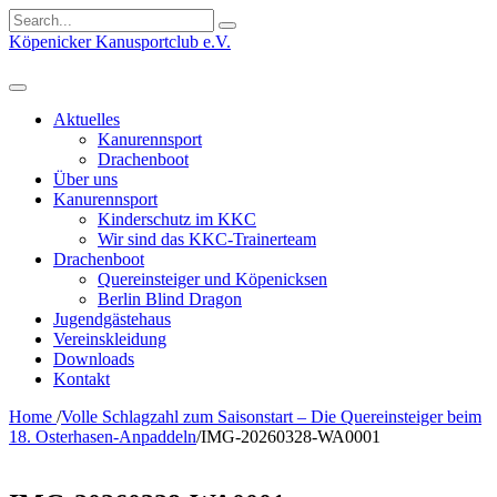
Search
for:
Köpenicker Kanusportclub e.V.
Aktuelles
Kanurennsport
Drachenboot
Über uns
Kanurennsport
Kinderschutz im KKC
Wir sind das KKC-Trainerteam
Drachenboot
Quereinsteiger und Köpenicksen
Berlin Blind Dragon
Jugendgästehaus
Vereinskleidung
Downloads
Kontakt
Home
/
Volle Schlagzahl zum Saisonstart – Die Quereinsteiger beim
18. Osterhasen-Anpaddeln
/
IMG-20260328-WA0001