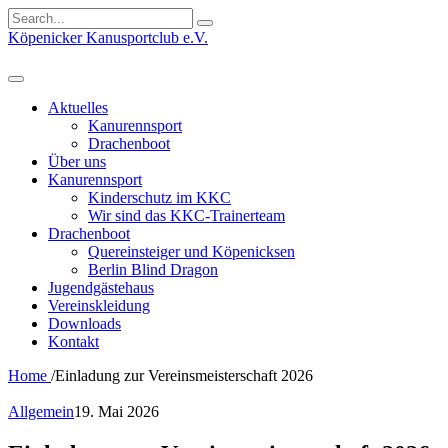
Search
for:
Köpenicker Kanusportclub e.V.
Aktuelles
Kanurennsport
Drachenboot
Über uns
Kanurennsport
Kinderschutz im KKC
Wir sind das KKC-Trainerteam
Drachenboot
Quereinsteiger und Köpenicksen
Berlin Blind Dragon
Jugendgästehaus
Vereinskleidung
Downloads
Kontakt
Home
/
Einladung zur Vereinsmeisterschaft 2026
Allgemein
19. Mai 2026