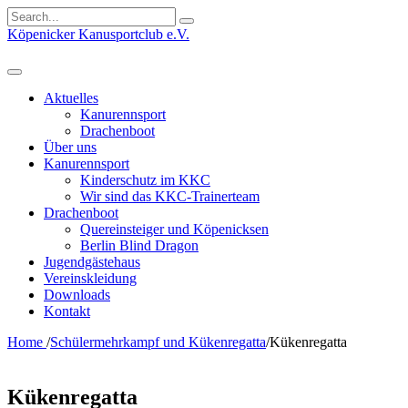
Search
for:
Köpenicker Kanusportclub e.V.
Aktuelles
Kanurennsport
Drachenboot
Über uns
Kanurennsport
Kinderschutz im KKC
Wir sind das KKC-Trainerteam
Drachenboot
Quereinsteiger und Köpenicksen
Berlin Blind Dragon
Jugendgästehaus
Vereinskleidung
Downloads
Kontakt
Home
/
Schülermehrkampf und Kükenregatta
/
Kükenregatta
Kükenregatta