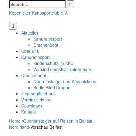
Search
for:
Köpenicker Kanusportclub e.V.
Aktuelles
Kanurennsport
Drachenboot
Über uns
Kanurennsport
Kinderschutz im KKC
Wir sind das KKC-Trainerteam
Drachenboot
Quereinsteiger und Köpenicksen
Berlin Blind Dragon
Jugendgästehaus
Vereinskleidung
Downloads
Kontakt
Home
/
Quereinsteiger auf Reisen in Belfast,
Nordirland
/
Vorschau Belfast