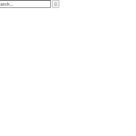
arch
: