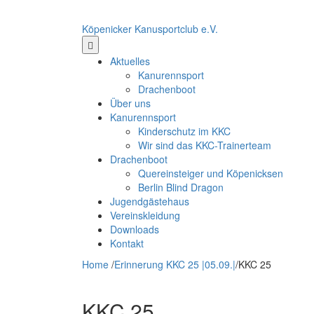
Köpenicker Kanusportclub e.V.
Aktuelles
Kanurennsport
Drachenboot
Über uns
Kanurennsport
Kinderschutz im KKC
Wir sind das KKC-Trainerteam
Drachenboot
Quereinsteiger und Köpenicksen
Berlin Blind Dragon
Jugendgästehaus
Vereinskleidung
Downloads
Kontakt
Home
/
Erinnerung KKC 25 |05.09.|
/
KKC 25
KKC 25