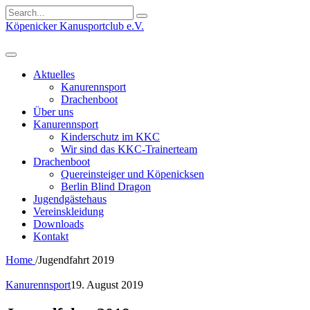
Search
for:
Köpenicker Kanusportclub e.V.
Aktuelles
Kanurennsport
Drachenboot
Über uns
Kanurennsport
Kinderschutz im KKC
Wir sind das KKC-Trainerteam
Drachenboot
Quereinsteiger und Köpenicksen
Berlin Blind Dragon
Jugendgästehaus
Vereinskleidung
Downloads
Kontakt
Home
/
Jugendfahrt 2019
Kanurennsport
19. August 2019