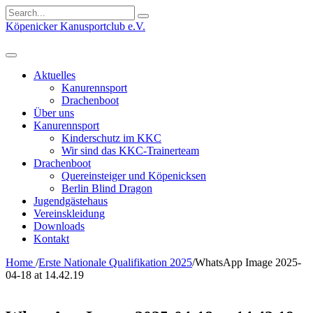
Search
for:
Köpenicker Kanusportclub e.V.
Aktuelles
Kanurennsport
Drachenboot
Über uns
Kanurennsport
Kinderschutz im KKC
Wir sind das KKC-Trainerteam
Drachenboot
Quereinsteiger und Köpenicksen
Berlin Blind Dragon
Jugendgästehaus
Vereinskleidung
Downloads
Kontakt
Home
/
Erste Nationale Qualifikation 2025
/
WhatsApp Image 2025-
04-18 at 14.42.19