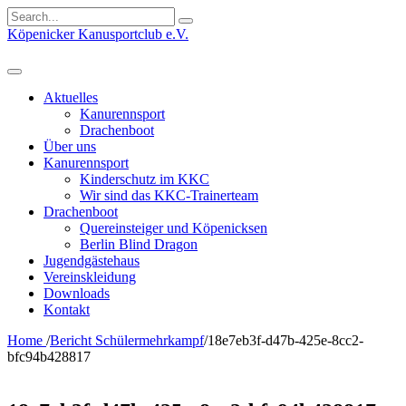
Search
for:
Köpenicker Kanusportclub e.V.
Aktuelles
Kanurennsport
Drachenboot
Über uns
Kanurennsport
Kinderschutz im KKC
Wir sind das KKC-Trainerteam
Drachenboot
Quereinsteiger und Köpenicksen
Berlin Blind Dragon
Jugendgästehaus
Vereinskleidung
Downloads
Kontakt
Home
/
Bericht Schülermehrkampf
/
18e7eb3f-d47b-425e-8cc2-
bfc94b428817