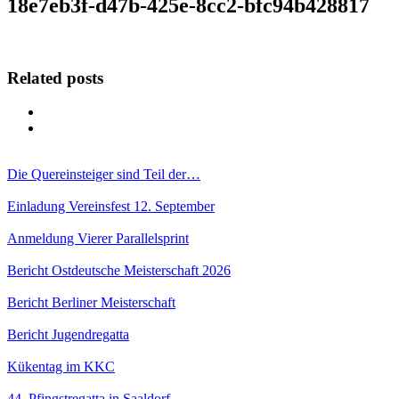
18e7eb3f-d47b-425e-8cc2-bfc94b428817
Related posts
Die Quereinsteiger sind Teil der…
Einladung Vereinsfest 12. September
Anmeldung Vierer Parallelsprint
Bericht Ostdeutsche Meisterschaft 2026
Bericht Berliner Meisterschaft
Bericht Jugendregatta
Kükentag im KKC
44. Pfingstregatta in Saaldorf –…