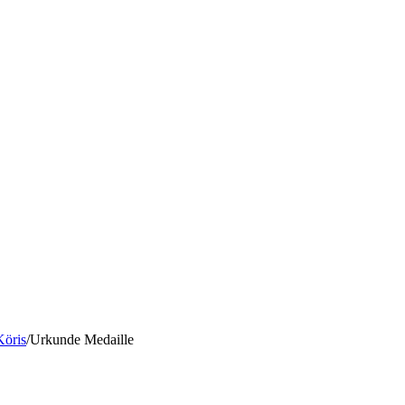
Köris
/
Urkunde Medaille