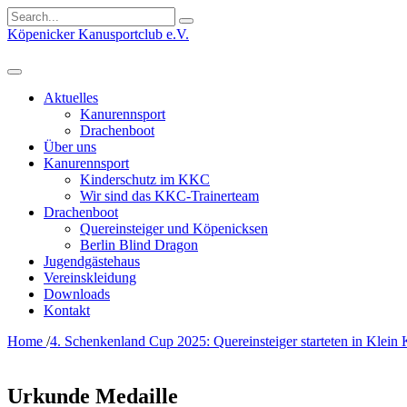
Search
for:
Köpenicker Kanusportclub e.V.
Aktuelles
Kanurennsport
Drachenboot
Über uns
Kanurennsport
Kinderschutz im KKC
Wir sind das KKC-Trainerteam
Drachenboot
Quereinsteiger und Köpenicksen
Berlin Blind Dragon
Jugendgästehaus
Vereinskleidung
Downloads
Kontakt
Home
/
4. Schenkenland Cup 2025: Quereinsteiger starteten in Klein 
Urkunde Medaille