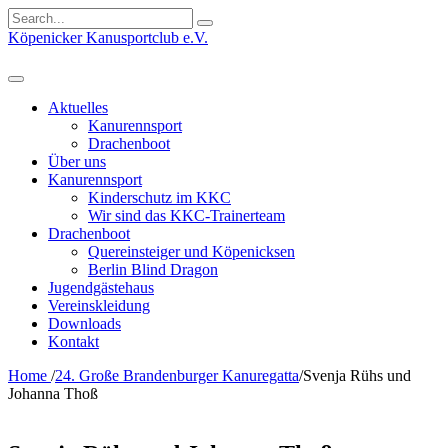
Search
for:
Köpenicker Kanusportclub e.V.
Aktuelles
Kanurennsport
Drachenboot
Über uns
Kanurennsport
Kinderschutz im KKC
Wir sind das KKC-Trainerteam
Drachenboot
Quereinsteiger und Köpenicksen
Berlin Blind Dragon
Jugendgästehaus
Vereinskleidung
Downloads
Kontakt
Home
/
24. Große Brandenburger Kanuregatta
/
Svenja Rühs und
Johanna Thoß