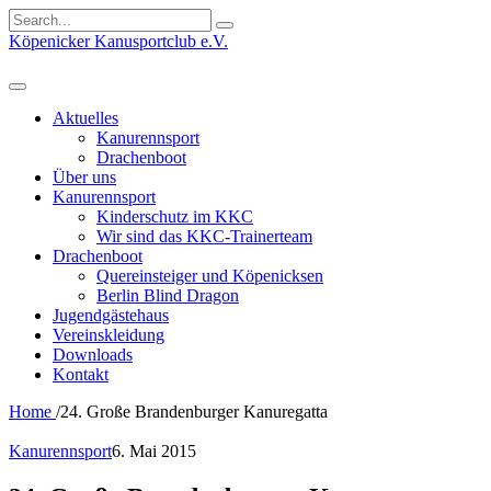
Search
for:
Köpenicker Kanusportclub e.V.
Aktuelles
Kanurennsport
Drachenboot
Über uns
Kanurennsport
Kinderschutz im KKC
Wir sind das KKC-Trainerteam
Drachenboot
Quereinsteiger und Köpenicksen
Berlin Blind Dragon
Jugendgästehaus
Vereinskleidung
Downloads
Kontakt
Home
/
24. Große Brandenburger Kanuregatta
Kanurennsport
6. Mai 2015