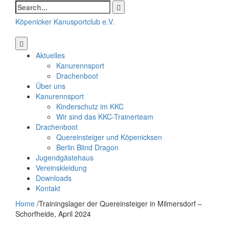
Search
for:
Köpenicker Kanusportclub e.V.
Aktuelles
Kanurennsport
Drachenboot
Über uns
Kanurennsport
Kinderschutz im KKC
Wir sind das KKC-Trainerteam
Drachenboot
Quereinsteiger und Köpenicksen
Berlin Blind Dragon
Jugendgästehaus
Vereinskleidung
Downloads
Kontakt
Home
/
Trainingslager der Quereinsteiger in Milmersdorf –
Schorfheide, April 2024