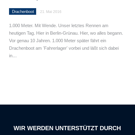
Drachenboot
21. Mai 2016
1.000 Meter. Mit Wende. Unser letztes Rennen am
heutigen Tag. Hier in Berlin-Grünau. Hier, wo alles begann.
Vor genau 10 Jahren. 1.000 Meter später fährt ein
Drachenboot am 'Fahrerlager' vorbei und läßt sich dabei
in…
WIR WERDEN UNTERSTÜTZT DURCH