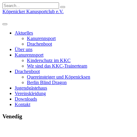
Search
for:
Köpenicker Kanusportclub e.V.
Aktuelles
Kanurennsport
Drachenboot
Über uns
Kanurennsport
Kinderschutz im KKC
Wir sind das KKC-Trainerteam
Drachenboot
Quereinsteiger und Köpenicksen
Berlin Blind Dragon
Jugendgästehaus
Vereinskleidung
Downloads
Kontakt
Venedig