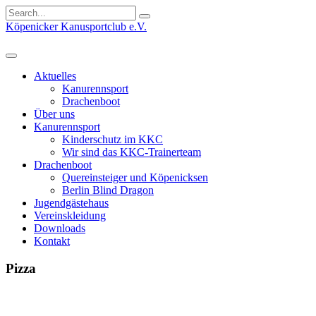
Search
for:
Köpenicker Kanusportclub e.V.
Aktuelles
Kanurennsport
Drachenboot
Über uns
Kanurennsport
Kinderschutz im KKC
Wir sind das KKC-Trainerteam
Drachenboot
Quereinsteiger und Köpenicksen
Berlin Blind Dragon
Jugendgästehaus
Vereinskleidung
Downloads
Kontakt
Pizza