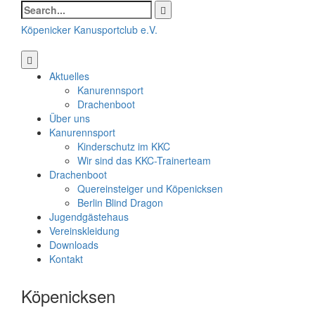
Search
for:
Köpenicker Kanusportclub e.V.
Aktuelles
Kanurennsport
Drachenboot
Über uns
Kanurennsport
Kinderschutz im KKC
Wir sind das KKC-Trainerteam
Drachenboot
Quereinsteiger und Köpenicksen
Berlin Blind Dragon
Jugendgästehaus
Vereinskleidung
Downloads
Kontakt
Köpenicksen