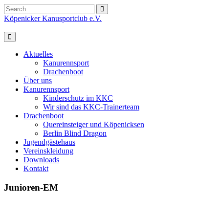
Search
for:
Köpenicker Kanusportclub e.V.
Aktuelles
Kanurennsport
Drachenboot
Über uns
Kanurennsport
Kinderschutz im KKC
Wir sind das KKC-Trainerteam
Drachenboot
Quereinsteiger und Köpenicksen
Berlin Blind Dragon
Jugendgästehaus
Vereinskleidung
Downloads
Kontakt
Junioren-EM