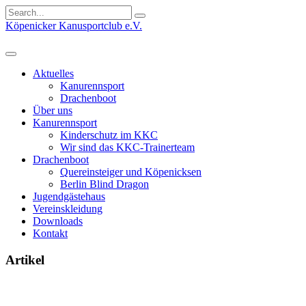
Search
for:
Köpenicker Kanusportclub e.V.
Aktuelles
Kanurennsport
Drachenboot
Über uns
Kanurennsport
Kinderschutz im KKC
Wir sind das KKC-Trainerteam
Drachenboot
Quereinsteiger und Köpenicksen
Berlin Blind Dragon
Jugendgästehaus
Vereinskleidung
Downloads
Kontakt
Artikel