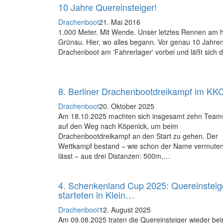
10 Jahre Quereinsteiger!
Drachenboot
21. Mai 2016
1.000 Meter. Mit Wende. Unser letztes Rennen am he
Grünau. Hier, wo alles begann. Vor genau 10 Jahren.
Drachenboot am 'Fahrerlager' vorbei und läßt sich 
8. Berliner Drachenbootdreikampf im KK
Drachenboot
20. Oktober 2025
Am 18.10.2025 machten sich insgesamt zehn Team
auf den Weg nach Köpenick, um beim
Drachenbootdreikampf an den Start zu gehen. Der
Wettkampf bestand – wie schon der Name vermute
lässt – aus drei Distanzen: 500m,…
4. Schenkenland Cup 2025: Quereinsteig
starteten in Klein…
Drachenboot
12. August 2025
Am 09.08.2025 traten die Quereinsteiger wieder be