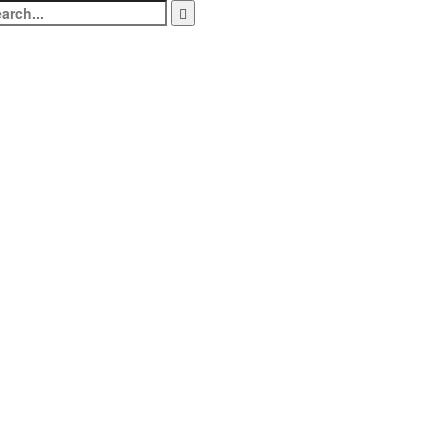
arch
: