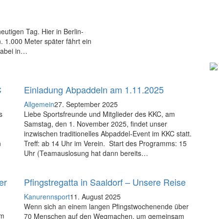
utigen Tag. Hier in Berlin-
 1.000 Meter später fährt ein
dabei in…
C
Einladung Abpaddeln am 1.11.2025
Allgemein
27. September 2025
s
Liebe Sportsfreunde und Mitglieder des KKC, am
Samstag, den 1. November 2025, findet unser
inzwischen traditionelles Abpaddel-Event im KKC statt.
n
Treff: ab 14 Uhr im Verein. Start des Programms: 15
Uhr (Teamauslosung hat dann bereits…
er
Pfingstregatta in Saaldorf – Unsere Reise
Kanurennsport
11. August 2025
Wenn sich an einem langen Pfingstwochenende über
im
70 Menschen auf den Wegmachen, um gemeinsam