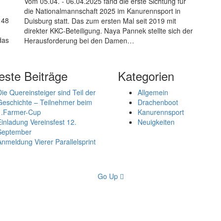
Vom 05.04. - 06.04.2025 fand die erste Sichtung für
die Nationalmannschaft 2025 im Kanurennsport in
 48
Duisburg statt. Das zum ersten Mal seit 2019 mit
direkter KKC-Beteiligung. Naya Pannek stellte sich der
das
Herausforderung bei den Damen…
ste Beiträge
Kategorien
Die Quereinsteiger sind Teil der
Allgemein
Geschichte – Teilnehmer beim
Drachenboot
1.Farmer-Cup
Kanurennsport
Einladung Vereinsfest 12.
Neuigkeiten
September
Anmeldung Vierer Parallelsprint
Go Up