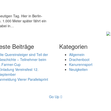
utigen Tag. Hier in Berlin-
 1.000 Meter später fährt ein
dabei in…
ste Beiträge
Kategorien
Die Quereinsteiger sind Teil der
Allgemein
Geschichte – Teilnehmer beim
Drachenboot
1.Farmer-Cup
Kanurennsport
Einladung Vereinsfest 12.
Neuigkeiten
September
Anmeldung Vierer Parallelsprint
Go Up