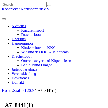
Search
for:
Köpenicker Kanusportclub e.V.
Aktuelles
Kanurennsport
Drachenboot
Über uns
Kanurennsport
Kinderschutz im KKC
Wir sind das KKC-Trainerteam
Drachenboot
Quereinsteiger und Köpenicksen
Berlin Blind Dragon
Jugendgästehaus
Vereinskleidung
Downloads
Kontakt
Home
/
Saaldorf 2024
/
_A7_8441(1)
_A7_8441(1)