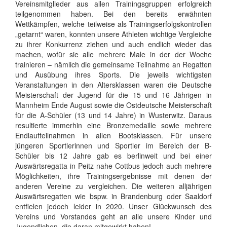
Vereinsmitglieder aus allen Trainingsgruppen erfolgreich
teilgenommen haben. Bei den bereits erwähnten
Wettkämpfen, welche teilweise als Trainingserfolgskontrollen
„getarnt“ waren, konnten unsere Athleten wichtige Vergleiche
zu ihrer Konkurrenz ziehen und auch endlich wieder das
machen, wofür sie alle mehrere Male in der der Woche
trainieren – nämlich die gemeinsame Teilnahme an Regatten
und Ausübung ihres Sports. Die jeweils wichtigsten
Veranstaltungen in den Altersklassen waren die Deutsche
Meisterschaft der Jugend für die 15 und 16 Jährigen in
Mannheim Ende August sowie die Ostdeutsche Meisterschaft
für die A-Schüler (13 und 14 Jahre) in Wusterwitz. Daraus
resultierte immerhin eine Bronzemedaille sowie mehrere
Endlaufteilnahmen in allen Bootsklassen. Für unsere
jüngeren Sportlerinnen und Sportler im Bereich der B-
Schüler bis 12 Jahre gab es berlinweit und bei einer
Auswärtsregatta in Peitz nahe Cottbus jedoch auch mehrere
Möglichkeiten, ihre Trainingsergebnisse mit denen der
anderen Vereine zu vergleichen. Die weiteren alljährigen
Auswärtsregatten wie bspw. in Brandenburg oder Saaldorf
entfielen jedoch leider in 2020. Unser Glückwunsch des
Vereins und Vorstandes geht an alle unsere Kinder und
Jugendlichen, die daran mitgewirkt haben!