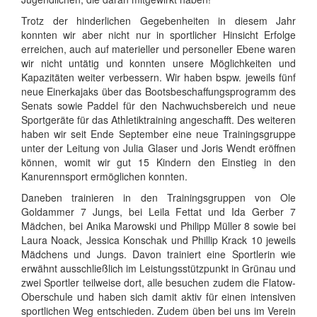
Trotz der hinderlichen Gegebenheiten in diesem Jahr
konnten wir aber nicht nur in sportlicher Hinsicht Erfolge
erreichen, auch auf materieller und personeller Ebene waren
wir nicht untätig und konnten unsere Möglichkeiten und
Kapazitäten weiter verbessern. Wir haben bspw. jeweils fünf
neue Einerkajaks über das Bootsbeschaffungsprogramm des
Senats sowie Paddel für den Nachwuchsbereich und neue
Sportgeräte für das Athletiktraining angeschafft. Des weiteren
haben wir seit Ende September eine neue Trainingsgruppe
unter der Leitung von Julia Glaser und Joris Wendt eröffnen
können, womit wir gut 15 Kindern den Einstieg in den
Kanurennsport ermöglichen konnten.
Daneben trainieren in den Trainingsgruppen von Ole
Goldammer 7 Jungs, bei Leila Fettat und Ida Gerber 7
Mädchen, bei Anika Marowski und Philipp Müller 8 sowie bei
Laura Noack, Jessica Konschak und Phillip Krack 10 jeweils
Mädchens und Jungs. Davon trainiert eine Sportlerin wie
erwähnt ausschließlich im Leistungsstützpunkt in Grünau und
zwei Sportler teilweise dort, alle besuchen zudem die Flatow-
Oberschule und haben sich damit aktiv für einen intensiven
sportlichen Weg entschieden. Zudem üben bei uns im Verein