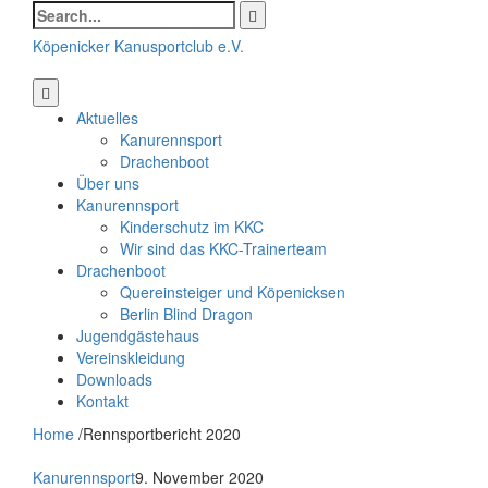
Search
for:
Köpenicker Kanusportclub e.V.
Aktuelles
Kanurennsport
Drachenboot
Über uns
Kanurennsport
Kinderschutz im KKC
Wir sind das KKC-Trainerteam
Drachenboot
Quereinsteiger und Köpenicksen
Berlin Blind Dragon
Jugendgästehaus
Vereinskleidung
Downloads
Kontakt
Home
/
Rennsportbericht 2020
Kanurennsport
9. November 2020