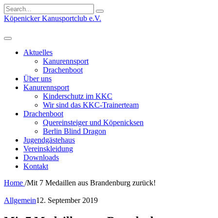
Search
for:
Köpenicker Kanusportclub e.V.
Aktuelles
Kanurennsport
Drachenboot
Über uns
Kanurennsport
Kinderschutz im KKC
Wir sind das KKC-Trainerteam
Drachenboot
Quereinsteiger und Köpenicksen
Berlin Blind Dragon
Jugendgästehaus
Vereinskleidung
Downloads
Kontakt
Home
/
Mit 7 Medaillen aus Brandenburg zurück!
Allgemein
12. September 2019