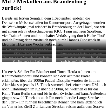
Mit 7 Medaillen aus Brandenburg
zurück!
Bereits am letzten Sonntag, dem 1.September, endeten die
Deutschen Meisterschaften im Kanurennsport. Ausgetragen wurden
die Wettkämpfe „mal wieder“ in Brandenburg an der Havel, wo wir
mit einem relativ überschaubarem KKC Team mit neun Sportlern,
vier Trainer*innen und traumhafter Verköstigung durch Heike Thoß
und ab Freitag dann zusätzlich noch durch Hannes Olonschek in
klebriger Hitze eine Woche verbrachten.
Sieht schon ganz gut aus für den
Dicke Klunkern und breites
Anfang.
Grinsen.
EINSACHTSIEBEN
Hervorragende Technik von ihm.
Ich wenn jdm fragt ob ich noch ein
Lotti bekämpft zielstrebig das
Stück Kuchen will.
Wasser.
Mit Hauruck ins Ziel:)
Jacob Schopf zieht und zieht und
zieht am Paddel.
Unsere A-Schüler Fin Böttcher und Timek Herda nahmen am
Kanumehrkampfteil und konnten sich dort achtbare Plätze
erkämpfen, über die 1000m Paddel-Disziplin wurden sie in ihren
Altersklassen jeweils 15. Timek sammelte bei seiner ersten DM auch
noch Erfahrungen im K2 über die 500m, bei welchen er für das
Kanu Team Berlin startend bis in den Zwischenlauf kam. Außerdem
gingen sowohl Timek als auch Fin noch über die Lange Strecke an
den Start – Fin fuhr ein beachtliches Rennen und kam letztendlich
als Vierter ins Ziel!! Zur Langen Strecken reisten außerdem Soraya