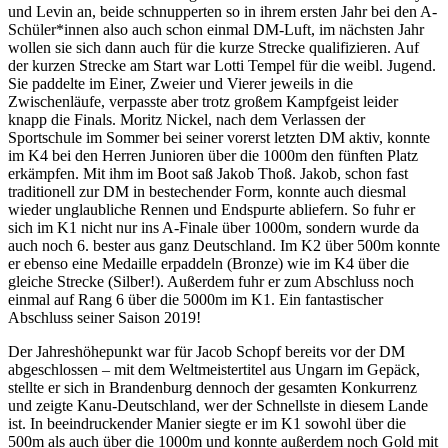
und Levin an, beide schnupperten so in ihrem ersten Jahr bei den A-
Schüler*innen also auch schon einmal DM-Luft, im nächsten Jahr
wollen sie sich dann auch für die kurze Strecke qualifizieren. Auf
der kurzen Strecke am Start war Lotti Tempel für die weibl. Jugend.
Sie paddelte im Einer, Zweier und Vierer jeweils in die
Zwischenläufe, verpasste aber trotz großem Kampfgeist leider
knapp die Finals. Moritz Nickel, nach dem Verlassen der
Sportschule im Sommer bei seiner vorerst letzten DM aktiv, konnte
im K4 bei den Herren Junioren über die 1000m den fünften Platz
erkämpfen. Mit ihm im Boot saß Jakob Thoß. Jakob, schon fast
traditionell zur DM in bestechender Form, konnte auch diesmal
wieder unglaubliche Rennen und Endspurte abliefern. So fuhr er
sich im K1 nicht nur ins A-Finale über 1000m, sondern wurde da
auch noch 6. bester aus ganz Deutschland. Im K2 über 500m konnte
er ebenso eine Medaille erpaddeln (Bronze) wie im K4 über die
gleiche Strecke (Silber!). Außerdem fuhr er zum Abschluss noch
einmal auf Rang 6 über die 5000m im K1. Ein fantastischer
Abschluss seiner Saison 2019!
Der Jahreshöhepunkt war für Jacob Schopf bereits vor der DM
abgeschlossen – mit dem Weltmeistertitel aus Ungarn im Gepäck,
stellte er sich in Brandenburg dennoch der gesamten Konkurrenz
und zeigte Kanu-Deutschland, wer der Schnellste in diesem Lande
ist. In beeindruckender Manier siegte er im K1 sowohl über die
500m als auch über die 1000m und konnte außerdem noch Gold mit