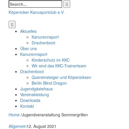
Search
for:
Köpenicker Kanusportclub e.V.
Aktuelles
Kanurennsport
Drachenboot
Über uns
Kanurennsport
Kinderschutz im KKC
Wir sind das KKC-Trainerteam
Drachenboot
Quereinsteiger und Köpenicksen
Berlin Blind Dragon
Jugendgästehaus
Vereinskleidung
Downloads
Kontakt
Home
/
Jugendveranstaltung Sommergrillen
Allgemein
12. August 2021