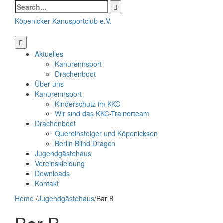
Search
for:
Köpenicker Kanusportclub e.V.
Aktuelles
Kanurennsport
Drachenboot
Über uns
Kanurennsport
Kinderschutz im KKC
Wir sind das KKC-Trainerteam
Drachenboot
Quereinsteiger und Köpenicksen
Berlin Blind Dragon
Jugendgästehaus
Vereinskleidung
Downloads
Kontakt
Home
/
Jugendgästehaus
/
Bar B
Bar B