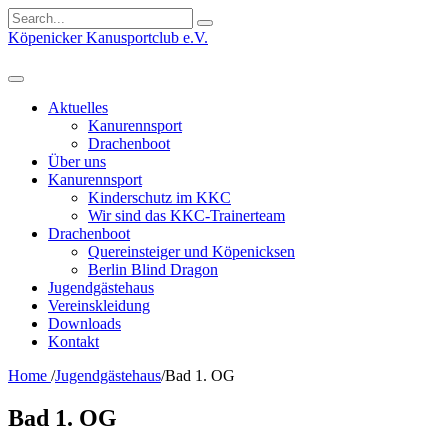
Search
for:
Köpenicker Kanusportclub e.V.
Aktuelles
Kanurennsport
Drachenboot
Über uns
Kanurennsport
Kinderschutz im KKC
Wir sind das KKC-Trainerteam
Drachenboot
Quereinsteiger und Köpenicksen
Berlin Blind Dragon
Jugendgästehaus
Vereinskleidung
Downloads
Kontakt
Home
/
Jugendgästehaus
/
Bad 1. OG
Bad 1. OG