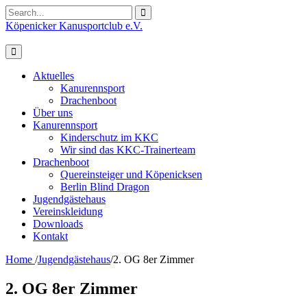
Search
for:
Köpenicker Kanusportclub e.V.
Aktuelles
Kanurennsport
Drachenboot
Über uns
Kanurennsport
Kinderschutz im KKC
Wir sind das KKC-Trainerteam
Drachenboot
Quereinsteiger und Köpenicksen
Berlin Blind Dragon
Jugendgästehaus
Vereinskleidung
Downloads
Kontakt
Home
/
Jugendgästehaus
/
2. OG 8er Zimmer
2. OG 8er Zimmer