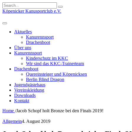
Search
for:
Köpenicker Kanusportclub e.V.
Aktuelles
Kanurennsport
Drachenboot
Über uns
Kanurennsport
Kinderschutz im KKC
Wir sind das KKC-Trainerteam
Drachenboot
Quereinsteiger und Köpenicksen
Berlin Blind Dragon
Jugendgästehaus
Vereinskleidung
Downloads
Kontakt
Home
/
Jacob Schopf holt Bronze bei den Finals 2019!
Allgemein
4. August 2019