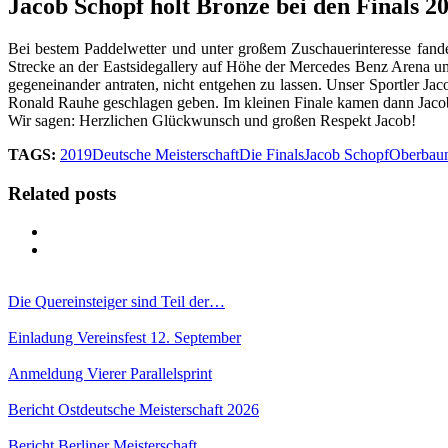
Jacob Schopf holt Bronze bei den Finals 2
Bei bestem Paddelwetter und unter großem Zuschauerinteresse fand
Strecke an der Eastsidegallery auf Höhe der Mercedes Benz Arena u
gegeneinander antraten, nicht entgehen zu lassen. Unser Sportler J
Ronald Rauhe geschlagen geben. Im kleinen Finale kamen dann Jacob
Wir sagen: Herzlichen Glückwunsch und großen Respekt Jacob!
TAGS:
2019
Deutsche Meisterschaft
Die Finals
Jacob Schopf
Oberbau
Related posts
Die Quereinsteiger sind Teil der…
Einladung Vereinsfest 12. September
Anmeldung Vierer Parallelsprint
Bericht Ostdeutsche Meisterschaft 2026
Bericht Berliner Meisterschaft