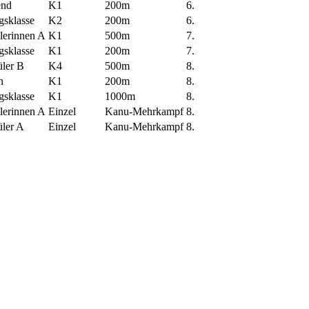
end
K1
200m
6.
gsklasse
K2
200m
6.
lerinnen A
K1
500m
7.
gsklasse
K1
200m
7.
üler B
K4
500m
8.
n
K1
200m
8.
gsklasse
K1
1000m
8.
lerinnen A
Einzel
Kanu-Mehrkampf
8.
üler A
Einzel
Kanu-Mehrkampf
8.