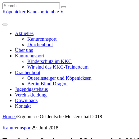
Search
for:
Köpenicker Kanusportclub e.V.
Aktuelles
Kanurennsport
Drachenboot
Über uns
Kanurennsport
Kinderschutz im KKC
Wir sind das KKC-Trainerteam
Drachenboot
Quereinsteiger und Köpenicksen
Berlin Blind Dragon
Jugendgästehaus
Vereinskleidung
Downloads
Kontakt
Home
/
Ergebnisse Ostdeutsche Meisterschaft 2018
Kanurennsport
29. Juni 2018