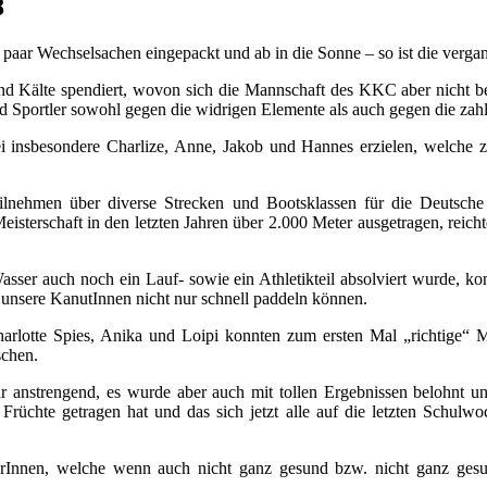
8
aar Wechselsachen eingepackt und ab in die Sonne – so ist die vergang
und Kälte spendiert, wovon sich die Mannschaft des KKC aber nicht 
und Sportler sowohl gegen die widrigen Elemente als auch gegen die za
 insbesondere Charlize, Anne, Jakob und Hannes erzielen, welche zus
eilnehmen über diverse Strecken und Bootsklassen für die Deutsch
isterschaft in den letzten Jahren über 2.000 Meter ausgetragen, reichte
 auch noch ein Lauf- sowie ein Athletikteil absolviert wurde, konn
s unsere KanutInnen nicht nur schnell paddeln können.
harlotte Spies, Anika und Loipi konnten zum ersten Mal „richtige“ M
schen.
r anstrengend, es wurde aber auch mit tollen Ergebnissen belohnt und
rüchte getragen hat und das sich jetzt alle auf die letzten Schulw
erInnen, welche wenn auch nicht ganz gesund bzw. nicht ganz gesun