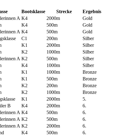
asse
Bootsklasse
Strecke
Ergebnis
lerinnen A
K4
2000m
Gold
n
K4
500m
Gold
lerinnen A
K4
500m
Gold
gsklasse
C1
200m
Silber
n
K1
2000m
Silber
n
K2
1000m
Silber
lerinnen A
K2
500m
Silber
n
K4
1000m
Silber
n
K1
1000m
Bronze
n
K1
500m
Bronze
n
K2
200m
Bronze
n
K2
1000m
Bronze
gsklasse
K1
2000m
5.
üler B
K4
2000m
6.
lerinnen A
K4
500m
6.
lerinnen A
K2
500m
6.
lerinnen A
K2
2000m
6.
nd
K4
500m
6.