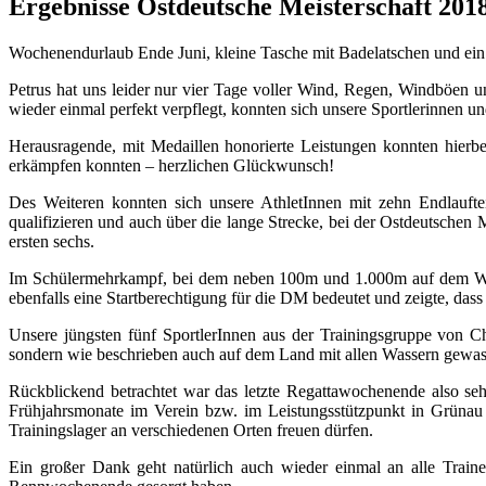
Ergebnisse Ostdeutsche Meisterschaft 201
Wochenendurlaub Ende Juni, kleine Tasche mit Badelatschen und ein p
Petrus hat uns leider nur vier Tage voller Wind, Regen, Windböen 
wieder einmal perfekt verpflegt, konnten sich unsere Sportlerinnen 
Herausragende, mit Medaillen honorierte Leistungen konnten hierbei
erkämpfen konnten – herzlichen Glückwunsch!
Des Weiteren konnten sich unsere AthletInnen mit zehn Endlauft
qualifizieren und auch über die lange Strecke, bei der Ostdeutschen Me
ersten sechs.
Im Schülermehrkampf, bei dem neben 100m und 1.000m auf dem Wasser
ebenfalls eine Startberechtigung für die DM bedeutet und zeigte, das
Unsere jüngsten fünf SportlerInnen aus der Trainingsgruppe von C
sondern wie beschrieben auch auf dem Land mit allen Wassern gewa
Rückblickend betrachtet war das letzte Regattawochenende also seh
Frühjahrsmonate im Verein bzw. im Leistungsstützpunkt in Grünau F
Trainingslager an verschiedenen Orten freuen dürfen.
Ein großer Dank geht natürlich auch wieder einmal an alle Train