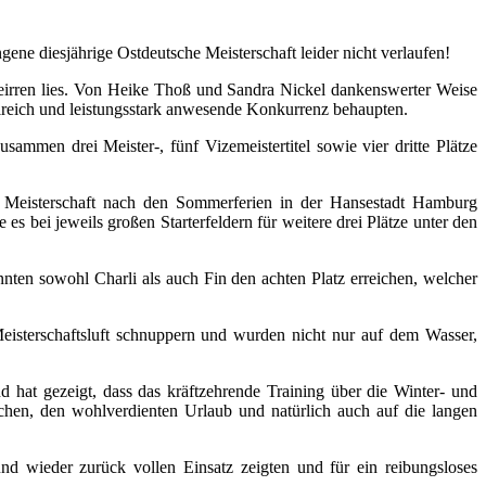
ene diesjährige Ostdeutsche Meisterschaft leider nicht verlaufen!
beirren lies. Von Heike Thoß und Sandra Nickel dankenswerter Weise
hlreich und leistungsstark anwesende Konkurrenz behaupten.
ammen drei Meister-, fünf Vizemeistertitel sowie vier dritte Plätze
e Meisterschaft nach den Sommerferien in der Hansestadt Hamburg
 es bei jeweils großen Starterfeldern für weitere drei Plätze unter den
ten sowohl Charli als auch Fin den achten Platz erreichen, welcher
eisterschaftsluft schnuppern und wurden nicht nur auf dem Wasser,
 hat gezeigt, dass das kräftzehrende Training über die Winter- und
ochen, den wohlverdienten Urlaub und natürlich auch auf die langen
d wieder zurück vollen Einsatz zeigten und für ein reibungsloses