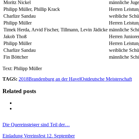
Moritz Nickel
männliche Jug
Philipp Müller, Phillip Krack
Herren Leistun
Charlize Sandau
weibliche Schü
Philipp Müller
Herren Leistun
Timek Herda, Arvid Fischer, Tillmann, Levin Jädicke
männliche Sch
Jakob Thoß
Herren Juniore
Philipp Müller
Herren Leistun
Charlize Sandau
weibliche Schü
Fin Böttcher
männliche Sch
Text: Philipp Müller
TAGS:
2018
Brandenburg an der Havel
Ostdeutsche Meisterschaft
Related posts
Die Quereinsteiger sind Teil der…
Einladung Vereinsfest 12. September