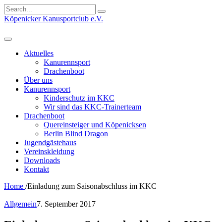
Search
for:
Köpenicker Kanusportclub e.V.
Aktuelles
Kanurennsport
Drachenboot
Über uns
Kanurennsport
Kinderschutz im KKC
Wir sind das KKC-Trainerteam
Drachenboot
Quereinsteiger und Köpenicksen
Berlin Blind Dragon
Jugendgästehaus
Vereinskleidung
Downloads
Kontakt
Home
/
Einladung zum Saisonabschluss im KKC
Allgemein
7. September 2017