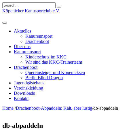
Search
for:
Köpenicker Kanusportclub e.V.
Aktuelles
Kanurennsport
Drachenboot
Über uns
Kanurennsport
Kinderschutz im KKC
Wir sind das KKC-Trainerteam
Drachenboot
Quereinsteiger und Köpenicksen
Berlin Blind Dragon
Jugendgästehaus
Vereinskleidung
Downloads
Kontakt
Home
/
Drachenboot-Abpaddeln: Kalt, aber lustig
/
db-abpaddeln
db-abpaddeln