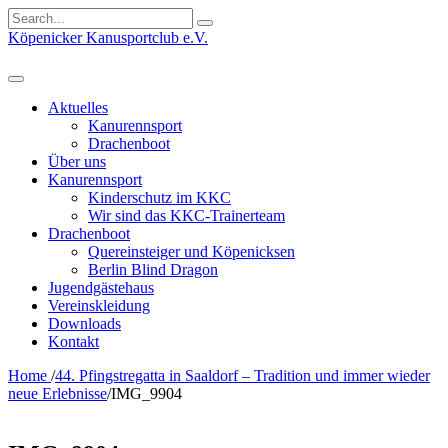
Search
for:
Köpenicker Kanusportclub e.V.
Aktuelles
Kanurennsport
Drachenboot
Über uns
Kanurennsport
Kinderschutz im KKC
Wir sind das KKC-Trainerteam
Drachenboot
Quereinsteiger und Köpenicksen
Berlin Blind Dragon
Jugendgästehaus
Vereinskleidung
Downloads
Kontakt
Home
/
44. Pfingstregatta in Saaldorf – Tradition und immer wieder
neue Erlebnisse
/
IMG_9904