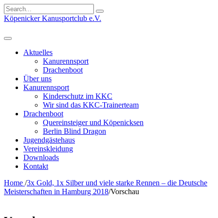
Search
for:
Köpenicker Kanusportclub e.V.
Aktuelles
Kanurennsport
Drachenboot
Über uns
Kanurennsport
Kinderschutz im KKC
Wir sind das KKC-Trainerteam
Drachenboot
Quereinsteiger und Köpenicksen
Berlin Blind Dragon
Jugendgästehaus
Vereinskleidung
Downloads
Kontakt
Home
/
3x Gold, 1x Silber und viele starke Rennen – die Deutsche
Meisterschaften in Hamburg 2018
/
Vorschau