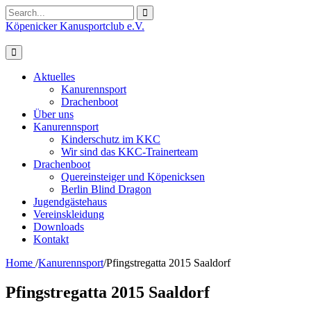
Search
for:
Köpenicker Kanusportclub e.V.
Aktuelles
Kanurennsport
Drachenboot
Über uns
Kanurennsport
Kinderschutz im KKC
Wir sind das KKC-Trainerteam
Drachenboot
Quereinsteiger und Köpenicksen
Berlin Blind Dragon
Jugendgästehaus
Vereinskleidung
Downloads
Kontakt
Home
/
Kanurennsport
/
Pfingstregatta 2015 Saaldorf
Pfingstregatta 2015 Saaldorf