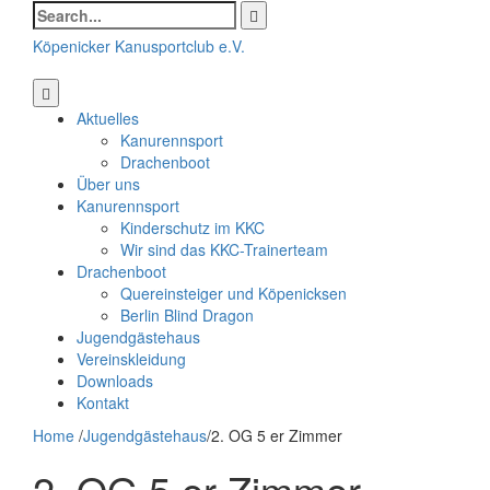
Search
for:
Köpenicker Kanusportclub e.V.
Aktuelles
Kanurennsport
Drachenboot
Über uns
Kanurennsport
Kinderschutz im KKC
Wir sind das KKC-Trainerteam
Drachenboot
Quereinsteiger und Köpenicksen
Berlin Blind Dragon
Jugendgästehaus
Vereinskleidung
Downloads
Kontakt
Home
/
Jugendgästehaus
/
2. OG 5 er Zimmer
2. OG 5 er Zimmer